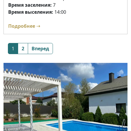
Время заселения:
7
Время выселения:
14:00
Подробнее ➝
Posts
1
2
Вперед
navigation