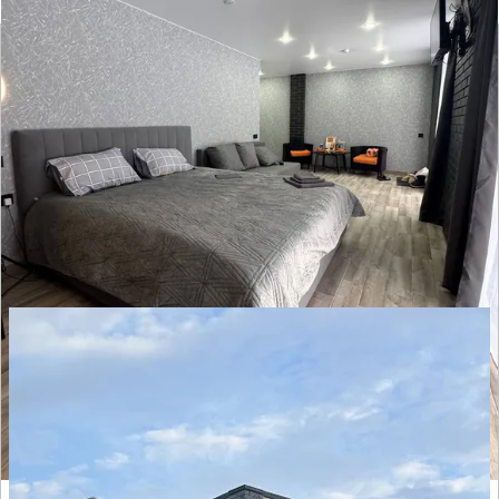
Объект Загородный парк Гнездо
кукушки
Отзывов нет
● 3 номера
Время заселения:
3
Время выселения:
14:00