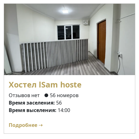
Хостел lSam hoste
Отзывов нет
● 56 номеров
Время заселения:
56
Время выселения:
14:00
Подробнее ➝