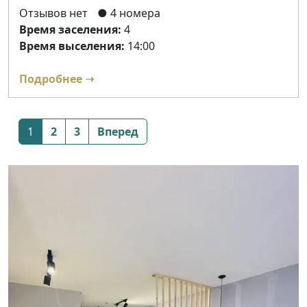
Отзывов нет
● 4 номера
Время заселения:
4
Время выселения:
14:00
Подробнее ➝
Posts
1
2
3
Вперед
navigation