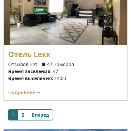
Отель Lexx
Отзывов нет
● 47 номеров
Время заселения:
47
Время выселения:
14:00
Подробнее ➝
Posts
1
2
Вперед
navigation