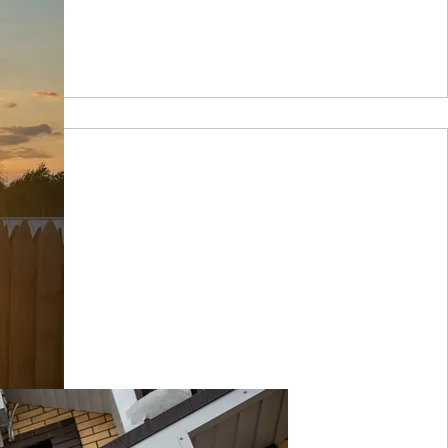
оицкий Сунгур