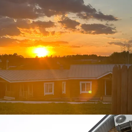
с "Казачий Хутор". База отдыха Тр