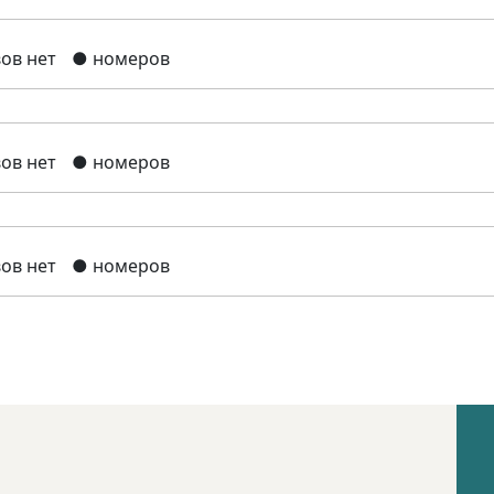
ов нет
● номеров
ов нет
● номеров
ов нет
● номеров