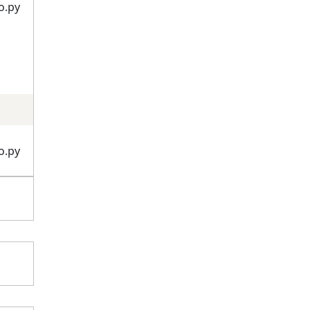
о.ру
о.ру