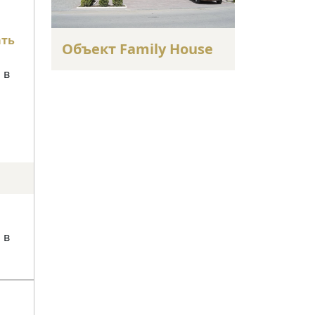
ать
Объект Family House
 в
 в