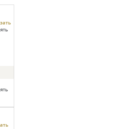
зать
нять
нять
ать