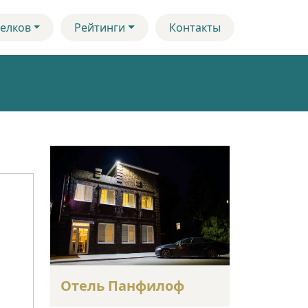
елков
Рейтинги
Контакты
Отель Панфилоф