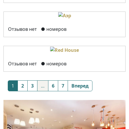
Отзывов нет
● номеров
Отзывов нет
● номеров
Posts
1
2
3
…
6
7
Вперед
navigation