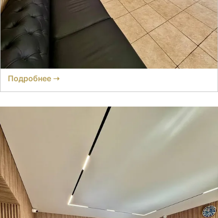
Объект Бутик-отель Хижина
Отзывов нет
● 8 номеров
Время заселения:
8
Время выселения:
14:00
Подробнее ➝