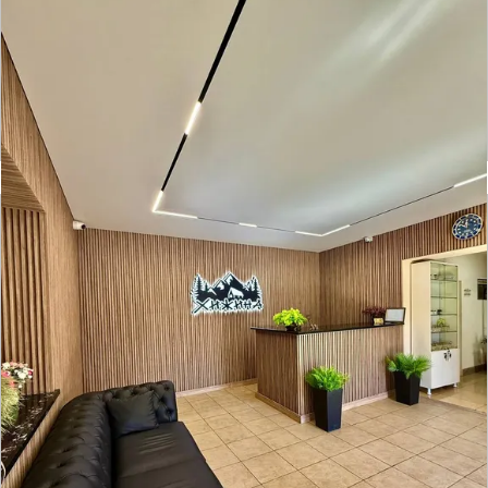
Отзывов нет
● 4 номера
Время заселения:
4
Время выселения:
14:00
Подробнее ➝