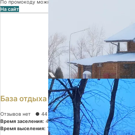
По промокоду можно получить скидку до 10% при пер
На сайт
База отдыха Ветерок
Отзывов нет
● 44 номера
Время заселения:
44
Время выселения:
14:00