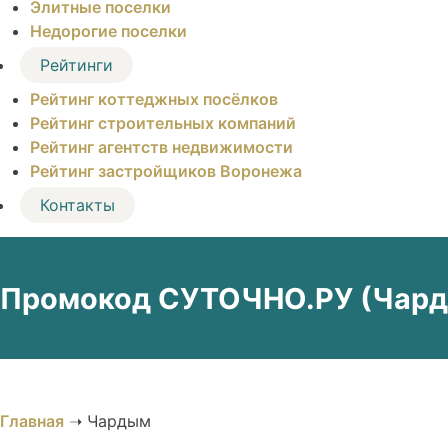
Элитные поселки
Недорогие поселки
Рейтинги
Рейтинг коттеджных посёлков
Рейтинг строительных компаний
Рейтинг агентств недвижимости
Рейтинг застройщиков Воронежа
Контакты
Промокод СУТОЧНО.РУ (Чарды
Главная
➝
Чардым