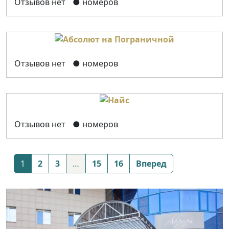
Отзывов нет
● номеров
Отзывов нет
● номеров
Отзывов нет
● номеров
Posts
1
2
3
…
15
16
Вперед
navigation