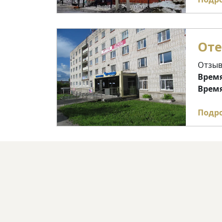
Оте
Отзыв
Время
Время
Подр