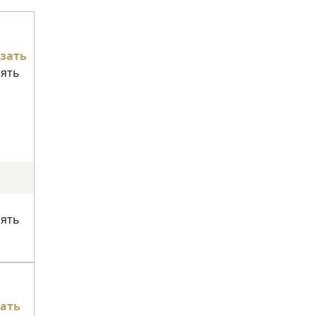
зать
нять
нять
ать