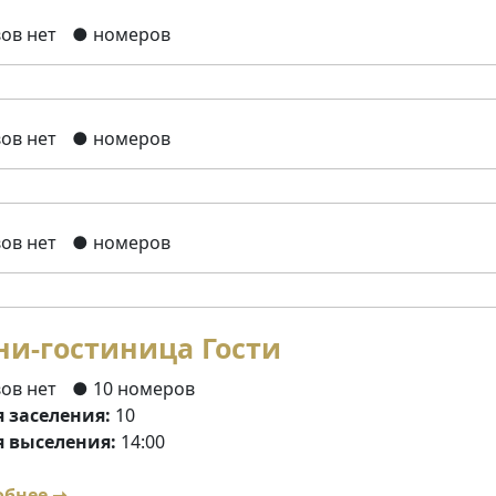
ов нет
● номеров
ов нет
● номеров
ов нет
● номеров
и-гостиница Гости
ов нет
● 10 номеров
 заселения:
10
 выселения:
14:00
обнее ➝