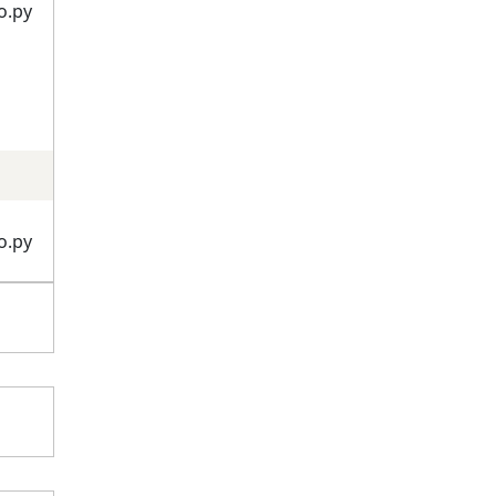
о.ру
о.ру