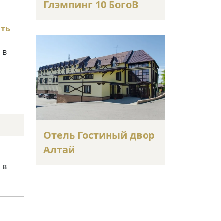
Глэмпинг 10 БогоВ
ать
 в
Отель Гостиный двор
Алтай
 в