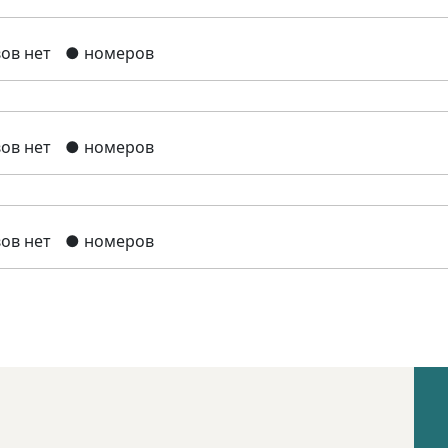
ов нет
● номеров
ов нет
● номеров
ов нет
● номеров