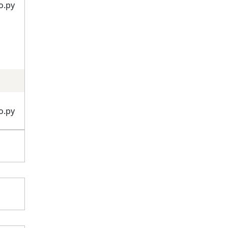
о.ру
о.ру