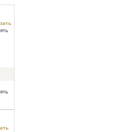
зать
нять
нять
ать