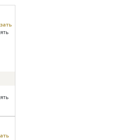
зать
нять
нять
ать