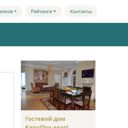
елков
Рейтинги
Контакты
Гостевой дом
Kapučīno apart