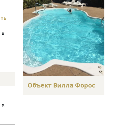
ать
 в
Объект Вилла Форос
 в