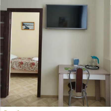
Отель Salus
Отзывов нет
● 12 номеров
Время заселения:
12
Время выселения:
14:00