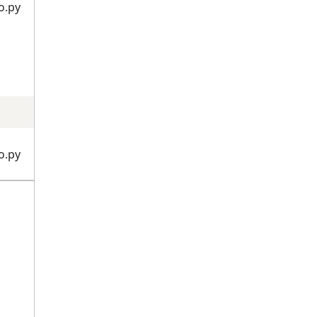
о.ру
о.ру