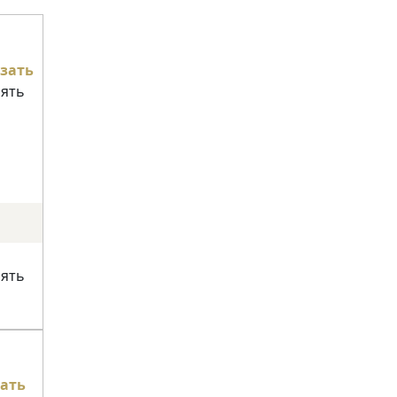
зать
нять
нять
ать