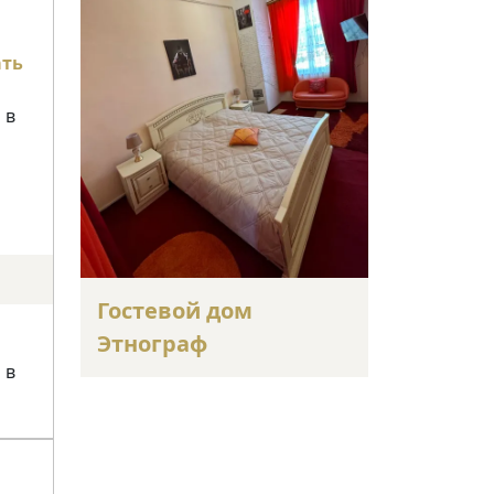
ать
 в
Гостевой дом
Этнограф
 в