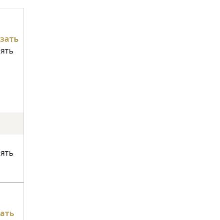
зать
нять
нять
ать