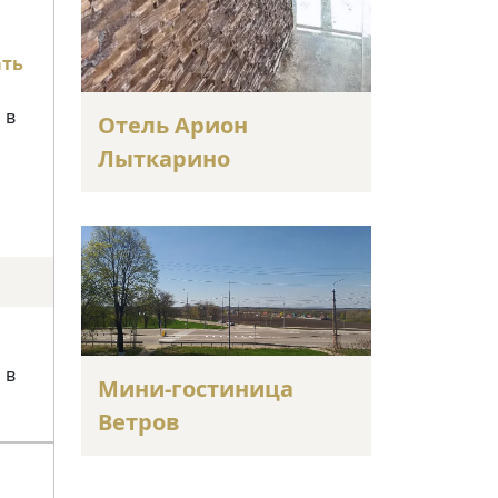
ать
 в
Отель Арион
Лыткарино
 в
Мини-гостиница
Ветров