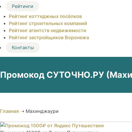
Рейтинги
Рейтинг коттеджных посёлков
Рейтинг строительных компаний
Рейтинг агентств недвижимости
Рейтинг застройщиков Воронежа
Контакты
Промокод СУТОЧНО.РУ (Махин
Главная
➝
Махинджаури