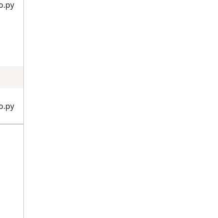
о.ру
о.ру