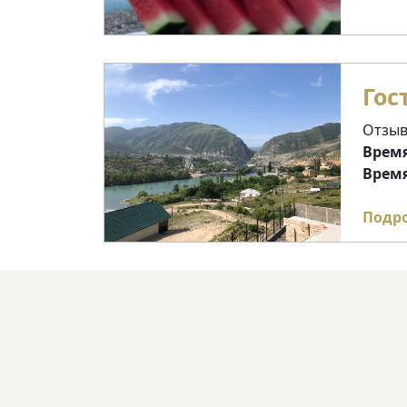
Гос
Отзыв
Время
Время
Подр