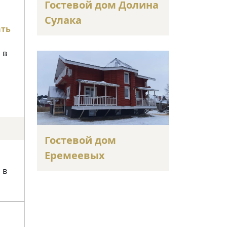
Гостевой дом Долина
Сулака
ать
 в
Гостевой дом
Еремеевых
 в