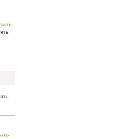
зать
нять
нять
ать