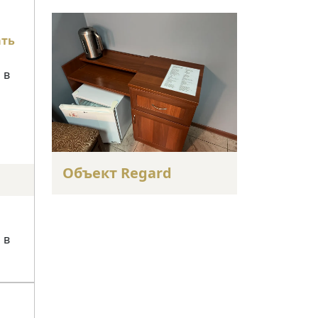
ать
 в
Объект Regard
 в