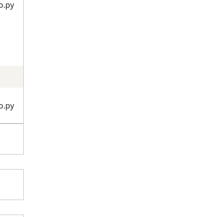
о.ру
о.ру