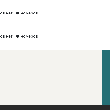
ов нет
● номеров
ов нет
● номеров