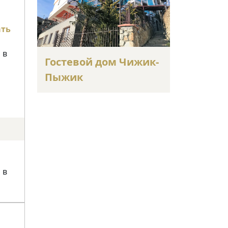
ать
 в
Гостевой дом Чижик-
Пыжик
 в