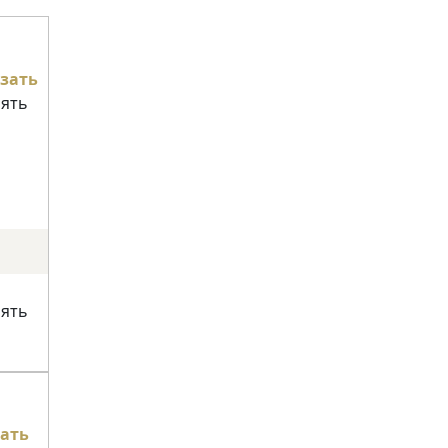
зать
нять
нять
ать