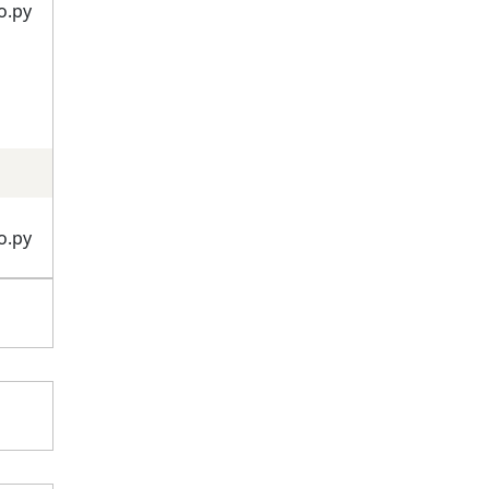
о.ру
о.ру