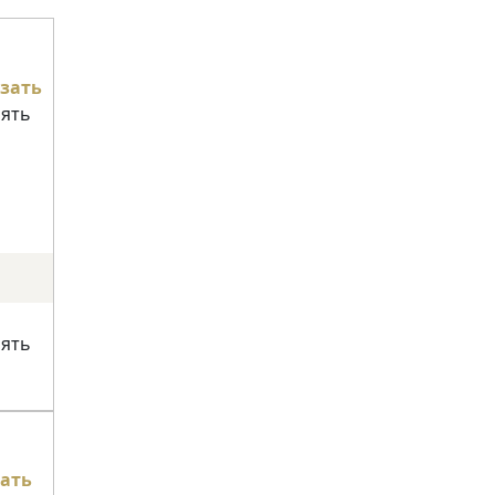
зать
нять
нять
ать