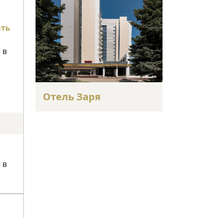
ать
 в
Отель Заря
 в