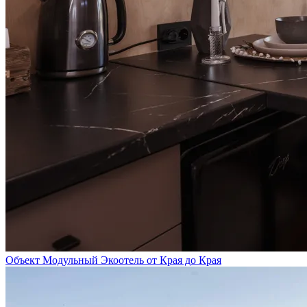
Объект Модульный Экоотель от Края до Края