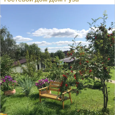
Отзывов нет
● 7 номеров
Время заселения:
7
Время выселения:
14:00
Подробнее ➝