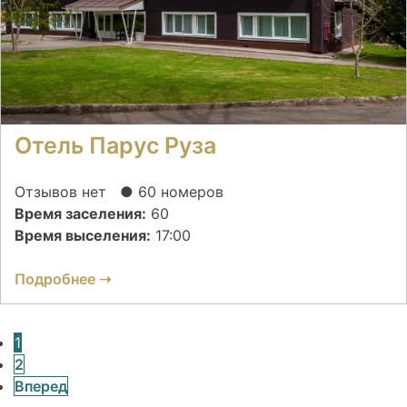
Отель Парус Руза
Отзывов нет
● 60 номеров
Время заселения:
60
Время выселения:
17:00
Подробнее ➝
Posts
1
2
navigation
Вперед