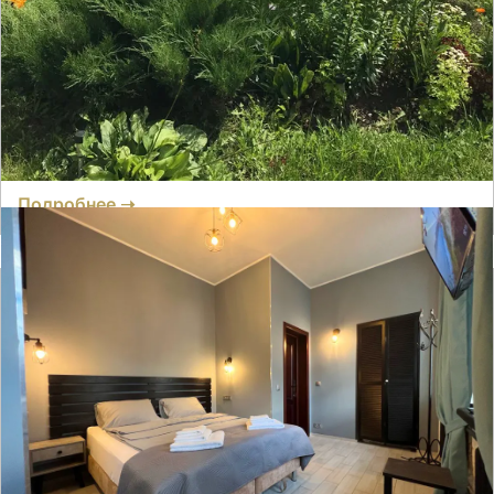
Гостевой дом Хуторок
Отзывов нет
● 14 номеров
Время заселения:
14
Время выселения:
14:00
Подробнее ➝