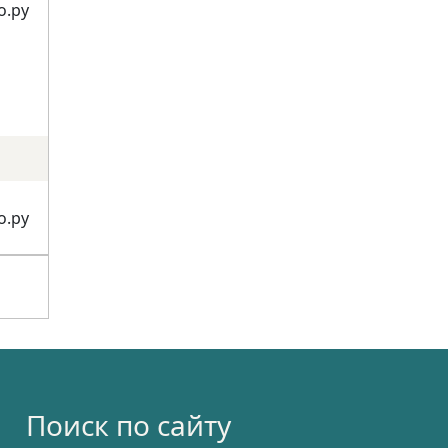
о.ру
о.ру
Поиск по сайту