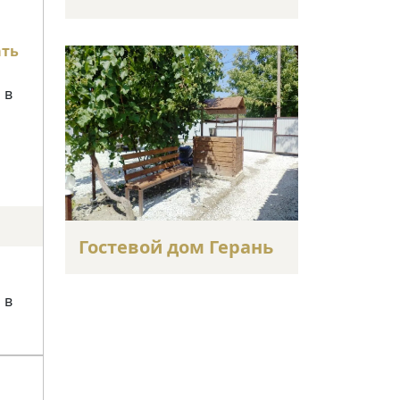
ать
 в
Гостевой дом Герань
 в