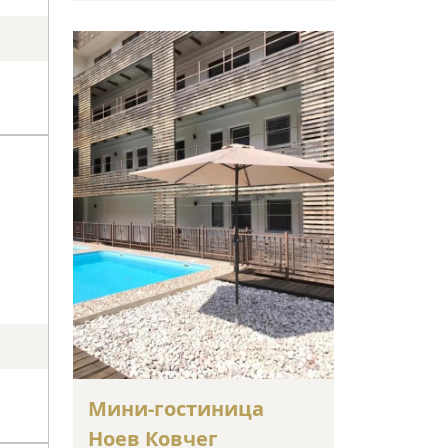
Мини-гостиница
Ноев Ковчег