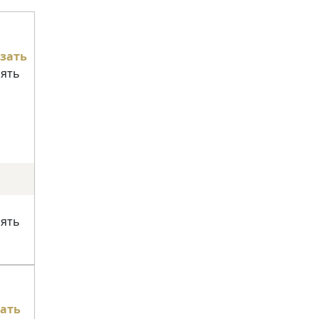
зать
нять
нять
ать