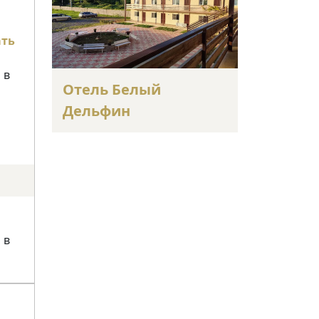
ать
 в
Отель Белый
Дельфин
 в