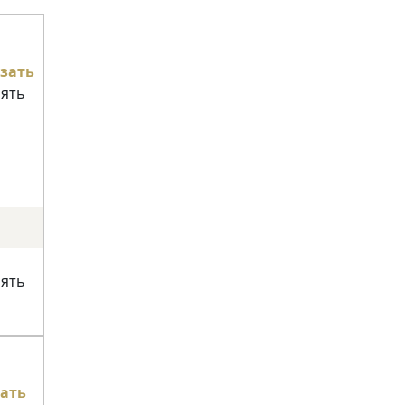
зать
нять
нять
ать