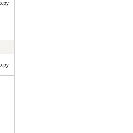
о.ру
о.ру