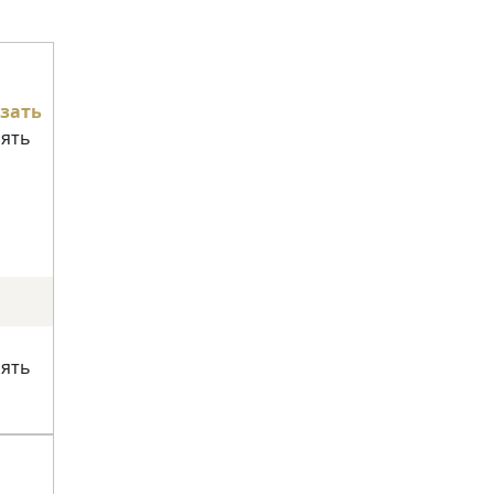
зать
нять
нять