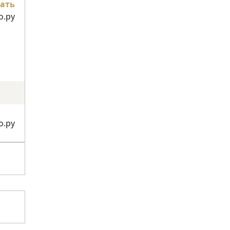
ать
о.ру
о.ру