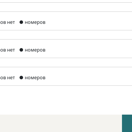
ов нет
● номеров
ов нет
● номеров
ов нет
● номеров