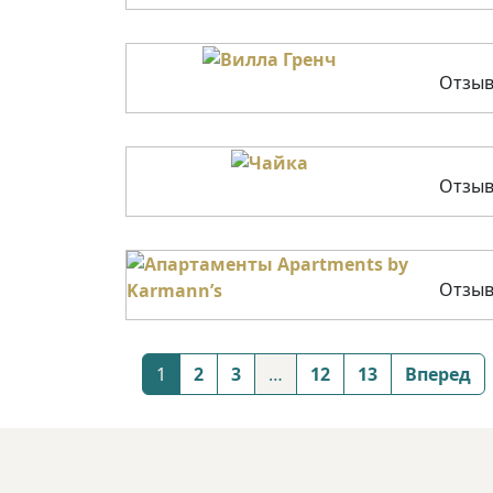
Отзыв
Отзыв
Отзыв
Posts
1
2
3
…
12
13
Вперед
navigation