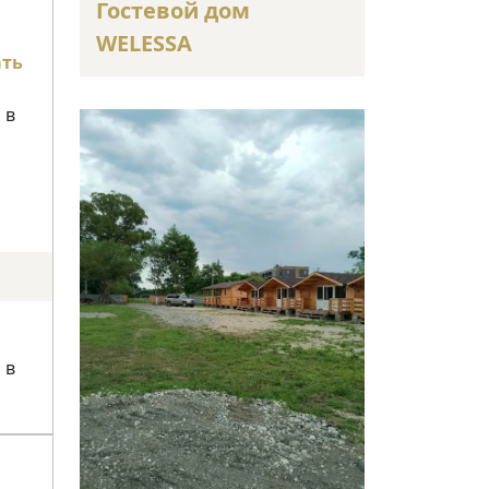
Гостевой дом
WELESSA
ать
 в
 в