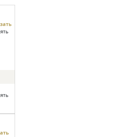
зать
нять
нять
ать