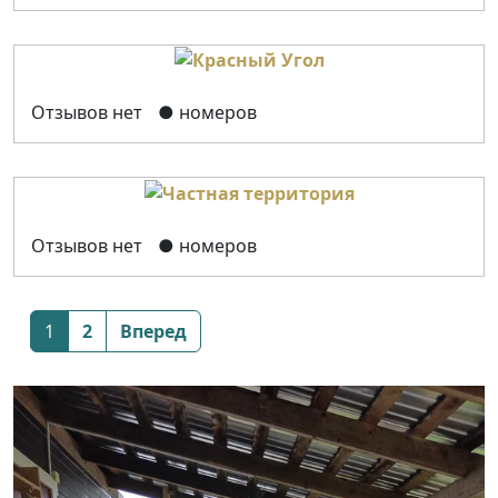
Отзывов нет
● номеров
Отзывов нет
● номеров
Posts
1
2
Вперед
navigation