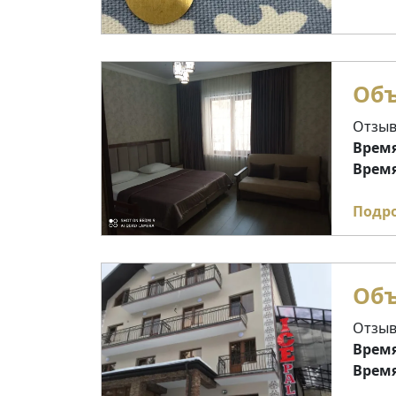
Объ
Отзыв
Время
Время
Подр
Объ
Отзыв
Время
Время