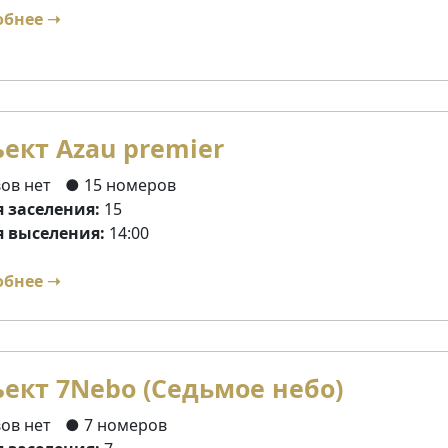
обнее ➝
ект Azau premier
ов нет
● 15 номеров
 заселения:
15
 выселения:
14:00
обнее ➝
ект 7Nebo (Седьмое небо)
ов нет
● 7 номеров