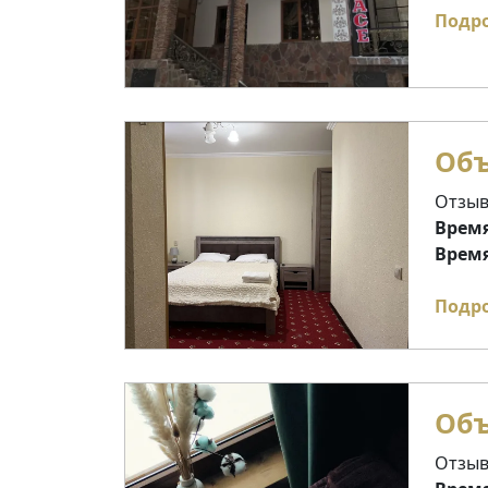
Подр
Объ
Отзыв
Время
Время
Подр
Объ
Отзыв