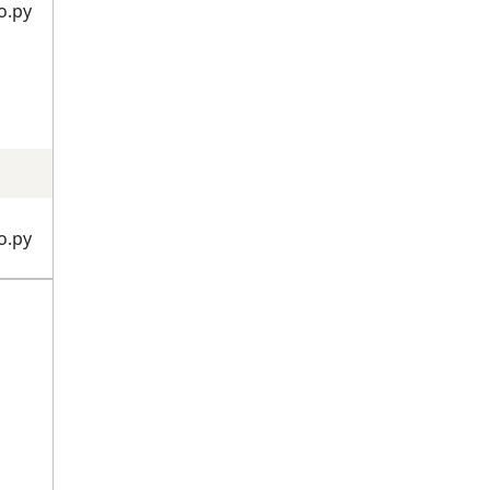
о.ру
о.ру