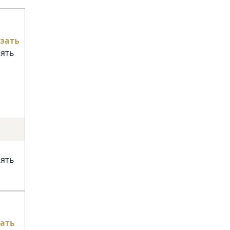
зать
нять
нять
ать