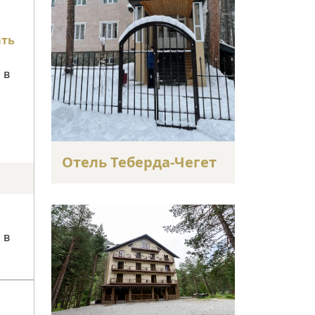
ать
 в
Отель Теберда-Чегет
 в