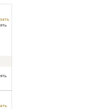
зать
нять
нять
ать