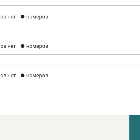
ов нет
● номеров
ов нет
● номеров
ов нет
● номеров