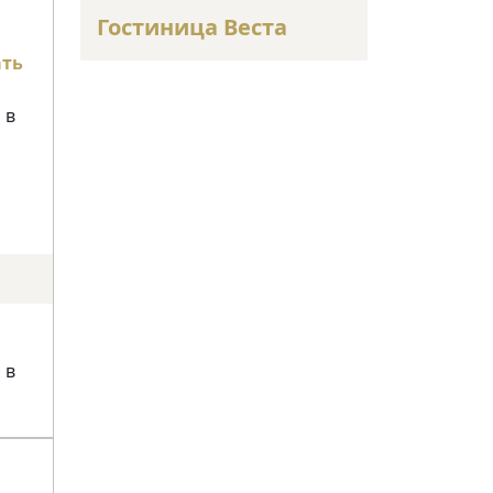
Гостиница Веста
ать
 в
 в