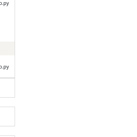
о.ру
о.ру