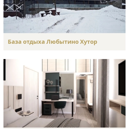
База отдыха Любытино Хутор