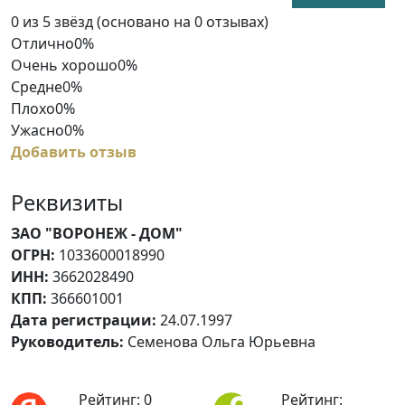
Rated
0 из 5 звёзд (основано на 0 отзывах)
0
Отлично
0%
out
Очень хорошо
0%
of
Средне
0%
5
Плохо
0%
Ужасно
0%
Добавить отзыв
Реквизиты
ЗАО "ВОРОНЕЖ - ДОМ"
ОГРН:
1033600018990
ИНН:
3662028490
КПП:
366601001
Дата регистрации:
24.07.1997
Руководитель:
Семенова Ольга Юрьевна
Рейтинг: 0
Рейтинг: