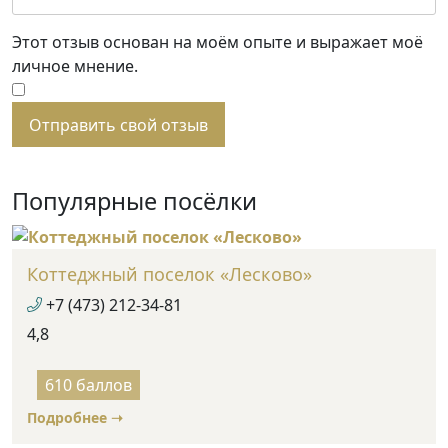
Этот отзыв основан на моём опыте и выражает моё
личное мнение.
​
Отправить свой отзыв
Популярные посёлки
Коттеджный поселок «Лесково»
+7 (473) 212-34-81
4,8
Rated
4.8
610 баллов
out
Подробнее ➝
of