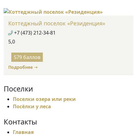
5
Коттеджный поселок «Резиденция»
+7 (473) 212-34-81
5,0
Rated
5
579 баллов
out
Подробнее ➝
of
5
Поселки
Поселки озера или реки
Посёлки у леса
Контакты
Главная