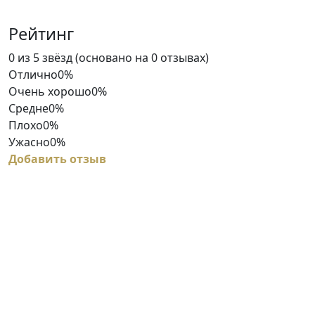
Рейтинг
Rated
0 из 5 звёзд (основано на 0 отзывах)
0
Отлично
0%
out
Очень хорошо
0%
of
Средне
0%
5
Плохо
0%
Ужасно
0%
Добавить отзыв