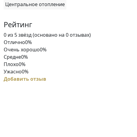
Центральное отопление
Рейтинг
Rated
0 из 5 звёзд (основано на 0 отзывах)
0
Отлично
0%
out
Очень хорошо
0%
of
Средне
0%
5
Плохо
0%
Ужасно
0%
Добавить отзыв