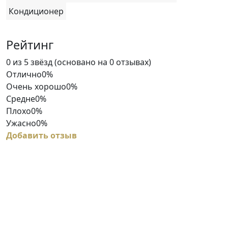
Кондиционер
Рейтинг
Rated
0 из 5 звёзд (основано на 0 отзывах)
0
Отлично
0%
out
Очень хорошо
0%
of
Средне
0%
5
Плохо
0%
Ужасно
0%
Добавить отзыв