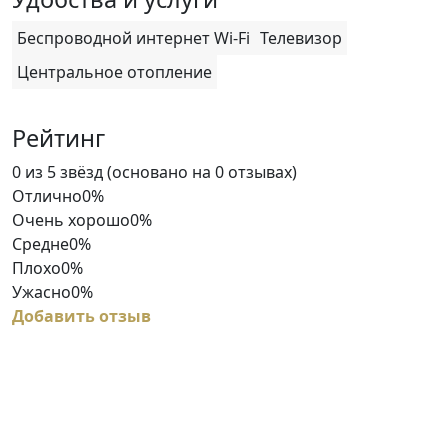
Беспроводной интернет Wi-Fi
Телевизор
Центральное отопление
Рейтинг
Rated
0 из 5 звёзд (основано на 0 отзывах)
0
Отлично
0%
out
Очень хорошо
0%
of
Средне
0%
5
Плохо
0%
Ужасно
0%
Добавить отзыв