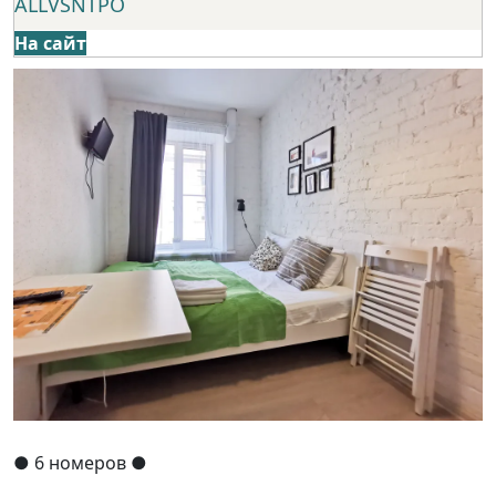
ALLVSNTPO
На сайт
●
6 номеров
●