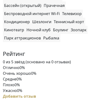
Бассейн (открытый)
Прачечная
Беспроводной интернет Wi-Fi
Телевизор
Кондиционер
Шезлонги
Теннисный корт
Кинотеатр
Ночной клуб
Боулинг
Зоопарк
Парк аттракционов
Рыбалка
Рейтинг
Rated
0 из 5 звёзд (основано на 0 отзывах)
0
Отлично
0%
out
Очень хорошо
0%
of
Средне
0%
5
Плохо
0%
Ужасно
0%
Добавить отзыв