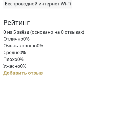
Беспроводной интернет Wi-Fi
Рейтинг
Rated
0 из 5 звёзд (основано на 0 отзывах)
0
Отлично
0%
out
Очень хорошо
0%
of
Средне
0%
5
Плохо
0%
Ужасно
0%
Добавить отзыв