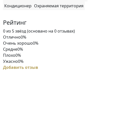
Кондиционер
Охраняемая территория
Рейтинг
Rated
0 из 5 звёзд (основано на 0 отзывах)
0
Отлично
0%
out
Очень хорошо
0%
of
Средне
0%
5
Плохо
0%
Ужасно
0%
Добавить отзыв