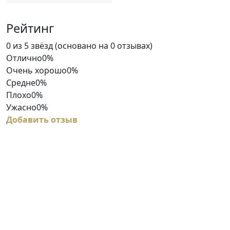
Рейтинг
Rated
0 из 5 звёзд (основано на 0 отзывах)
0
Отлично
0%
out
Очень хорошо
0%
of
Средне
0%
5
Плохо
0%
Ужасно
0%
Добавить отзыв