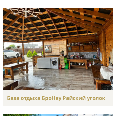
База отдыха БроНау Райский уголок