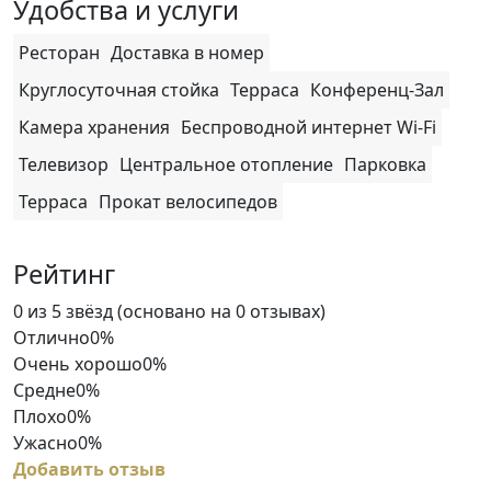
Удобства и услуги
Ресторан
Доставка в номер
Круглосуточная стойка
Терраса
Конференц-Зал
Камера хранения
Беспроводной интернет Wi-Fi
Телевизор
Центральное отопление
Парковка
Терраса
Прокат велосипедов
Рейтинг
Rated
0 из 5 звёзд (основано на 0 отзывах)
0
Отлично
0%
out
Очень хорошо
0%
of
Средне
0%
5
Плохо
0%
Ужасно
0%
Добавить отзыв