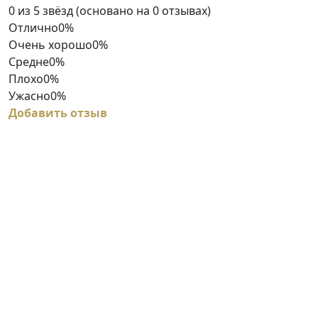
Rated
0 из 5 звёзд (основано на 0 отзывах)
0
Отлично
0%
out
Очень хорошо
0%
of
Средне
0%
5
Плохо
0%
Ужасно
0%
Добавить отзыв