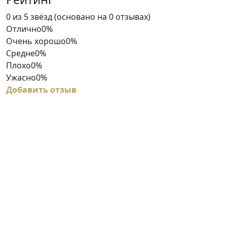
Rated
0 из 5 звёзд (основано на 0 отзывах)
0
Отлично
0%
out
Очень хорошо
0%
of
Средне
0%
5
Плохо
0%
Ужасно
0%
Добавить отзыв