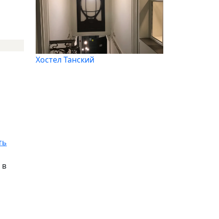
Хостел Танский
ть
 в