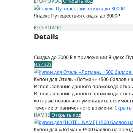
ETO-POVOD
Открыть код
Яндекс Путешествия скидка до 3000₽
ETO-POVOD
Details
Скидка до 3000 ₽ в приложении Яндекс Пу
На сайт
Купон для Отель «Лотман» +500 баллов н
Использование данного промокода открыв
Использование данного промокода открыв
которые позволяют уменьшить стоимость
течение ограниченного времени.
Скрыть
НАМ15
Открыть код
Купон для «Лотман» +500 баллов на арен