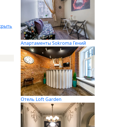
крыть
Апартаменты Sokroma Гений
Отель Loft Garden