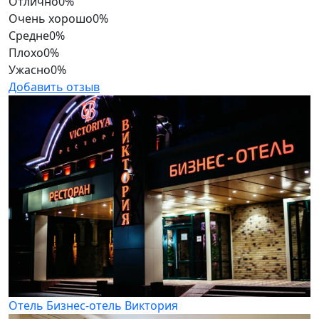
Отлично
0%
Очень хорошо
0%
Средне
0%
Плохо
0%
Ужасно
0%
Добавить отзыв
Отель Бизнес-отель Виктория