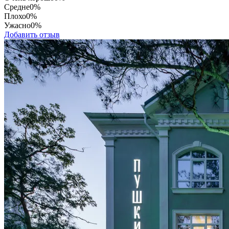
Средне
0%
Плохо
0%
Ужасно
0%
Добавить отзыв