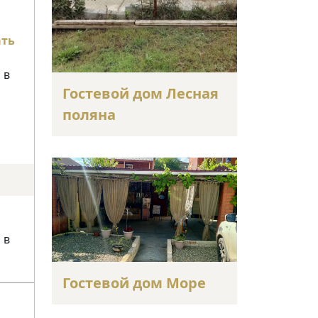
ать
 в
Гостевой дом Лесная
поляна
 в
Гостевой дом Море