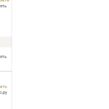
нять
нять
ать
о.ру