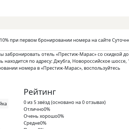
 10% при первом бронировании номера на сайте Суточн
ы забронировать отель «Престиж-Марас» со скидкой до
ль находится по адресу: Джубга, Новороссийское шоссе, 1
ровании номера в «Престиж-Марас», воспользуйтесь
Рейтинг
Rated
0 из 5 звёзд (основано на 0 отзывах)
йка
0
Отлично
0%
out
Очень хорошо
0%
of
Средне
0%