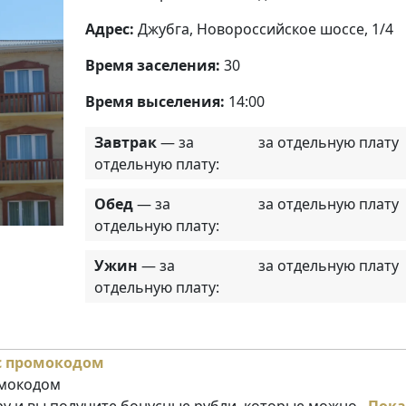
Адрес:
Джубга, Новороссийское шоссе, 1/4
Время заселения:
30
Время выселения:
14:00
Завтрак
— за
за отдельную плату
отдельную плату:
Обед
— за
за отдельную плату
отдельную плату:
Ужин
— за
за отдельную плату
отдельную плату:
омокодом
у и вы получите бонусные рубли, которые можно...
Пока