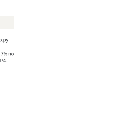
о.ру
 7% по
/4.