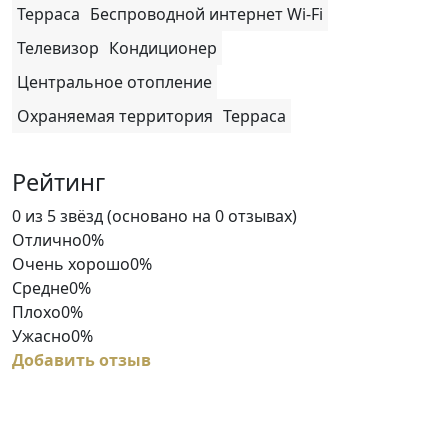
Терраса
Беспроводной интернет Wi-Fi
Телевизор
Кондиционер
Центральное отопление
Охраняемая территория
Терраса
Рейтинг
Rated
0 из 5 звёзд (основано на 0 отзывах)
0
Отлично
0%
out
Очень хорошо
0%
of
Средне
0%
5
Плохо
0%
Ужасно
0%
Добавить отзыв