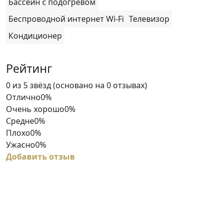
Бассейн с подогревом
Беспроводной интернет Wi-Fi
Телевизор
Кондиционер
Рейтинг
Rated
0 из 5 звёзд (основано на 0 отзывах)
0
Отлично
0%
out
Очень хорошо
0%
of
Средне
0%
5
Плохо
0%
Ужасно
0%
Добавить отзыв