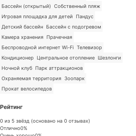
Бассейн (открытый)
Собственный пляж
Игровая площадка для детей
Пандус
Детский бассейн
Бассейн с подогревом
Камера хранения
Прачечная
Беспроводной интернет Wi-Fi
Телевизор
Кондиционер
Центральное отопление
Шезлонги
Ночной клуб
Парк аттракционов
Охраняемая территория
Зоопарк
Прокат велосипедов
Рейтинг
Rated
0 из 5 звёзд (основано на 0 отзывах)
0
Отлично
0%
out
Очень хорошо
0%